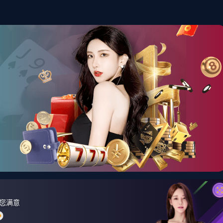
热点
战术解读
深度策划
梅开二度，率队击败对手的词条
：0
和马尔蒂尼这两名当时世界上最伟大的后卫，梅开二度，帮助佛
进球能力和对抗能力在98年法国世界杯上，巴蒂斯图塔成为了唯
成就不仅展示了他的技术实力，也体现了他作为前锋的领袖气
umental涌入超过8万名观众，阿根廷联赛中的“百万富翁”Millonar
a de Cali 这场比赛完全成了克雷斯波的个人秀，他在比赛中“梅
者杯冠军2 帕尔马帕尔马时期的青涩时代1996。
tense青年队在全省联赛率领普拉滕斯击败纽维尔旧生Newel