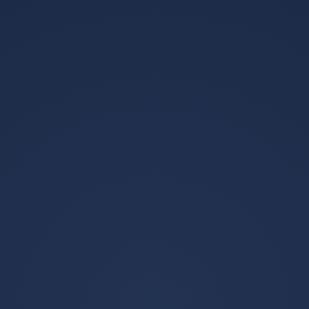
场是阿根廷取胜的关键梅西的特点就是速度快，反应迅速，是
2010年世界杯绝对是他的舞台梅西的实力是大家有目共睹
永远不是罗比尼奥的对手巴迷就是。
约五年，继续穿上32号球衣特维斯也是1999年以后首位效力
在联赛主场对布莱克本流浪者的赛事中，特维斯完成了加盟后第一次
9年12月英超每月最佳球员奖随着极高的进球率平均每 13 场就
梅西亲自主罚打地滚球攻入球门左下角，梅开二度，阿根廷30
史进球数上独占第三不久后比赛结束，最终阿根廷30战胜牙买
2年世界杯决赛，最好的剧本，葡萄牙。