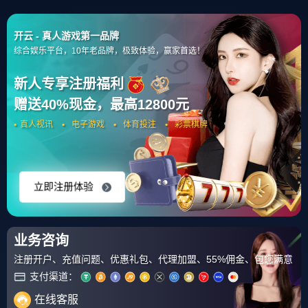
首页
战术解读
正文
开云下载-冰与火之歌，迈凯伦的团队协奏与汉密尔顿
的个人英雄主义
开云体育
阅读：142
2026-05-16 14:50:48
在F1的围场里，胜利并非总是源自最响亮的引擎轰鸣，有时
它是一场精密计算的棋局，有时则是个人意志的极致燃烧，
本周末的比赛，正是这两种截然不同力量的完美展现：一边
是迈凯伦用团队的智慧与战术，轻取哈斯，奏响了一曲冰冷
却精准的胜利交响；另一边，则是一代车王汉密尔顿，用他
火热的竞技状态，在赛车性能的天花板下,硬生生凿开了一道
通往荣耀的裂缝。
迈凯伦的“轻取”：一场精密的手
术刀式胜利