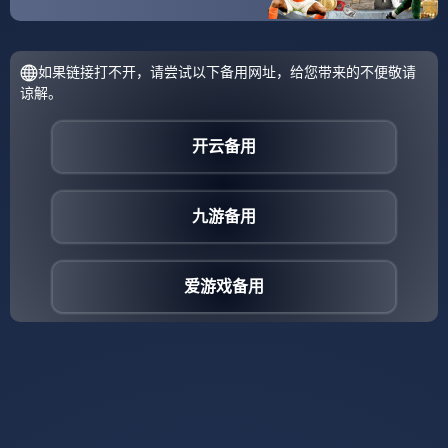
与战略智慧的完胜，是一场优雅的、甚至带着一丝冷酷的“碾
压”。
汉密尔顿的火热：不屈的灵魂在
燃烧
如果说迈凯伦的故事是冰，那么汉密尔顿的表现就是一团
火，一团永不熄灭、越燃越旺的烈火。
在赛车性能并非全场最优的情况下，汉密尔顿依然交出了堪
称“现象级”的个人表现，他的“状态火热”，已经超越了单纯的
速度快慢，而是一种意志力的最直观呈现，每一次超越，都
像是在向围场宣告：你可以怀疑我的赛车,但永远不要怀疑我
的心。
比赛中最令人血脉贲张的一幕，莫过于他与对手的缠斗，面