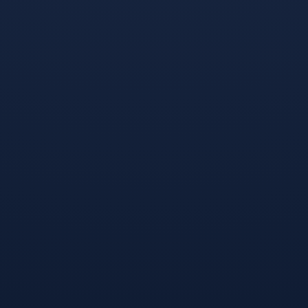
开云体育入口-绝地反击，当索伯
开云官网-这是一篇围绕您提供的
的绿色闪电撕裂银石，周冠宇用东
关键词展开的虚构体育纪实文章。
方速度书写唯一性
基于唯一性的创作要求，我将时间
线设定在近未来（2026年）并融
合了戏剧性、历史隐喻与超现实的
竞技张力
开云APP-赫尔辛基之夜，费利克
开云体育app-沙漠玫瑰与星条旗
斯的魔法与芬兰的绝地求生—202
的碰撞，2026世界杯G组，哈基
6世界杯生死战，北欧神话如何击
米闪耀背后的孤独光芒
碎中北美荣耀
开云体育app-这是一篇关于唯一
开云体育入口-一秒钟的永恒，20
性的文章，围绕你提供的关键词，
26世界杯E组，越南绝杀智利，B