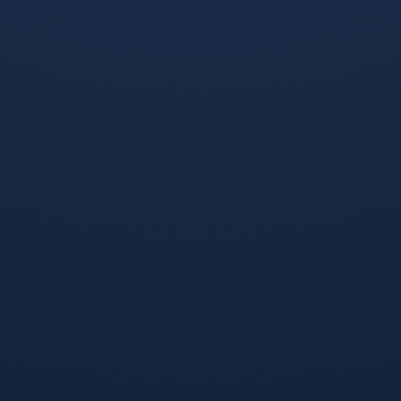
固的“2:1”，那不仅仅是一个比分，那是九十多分钟血肉搏杀
的结晶，更是属于他的、不可复制的
高光印记
，在波兰足球
与乌克兰足球漫长交锋史中，这一夜，因为
马泰·孔德
的一
击，而被赋予了
唯一的、传奇般的色彩
，鏖战的硝烟终将散
去，但孤勇者于万军中取上将首级的故事,会永远在维斯瓦河
畔传唱。
1.本站遵循行业规范，任何转载的稿件都会明确标注作者和来源；2.
本站的原创文章，请转载时务必注明文章作者和来源，不尊重原创
的行为开云体育将追究责任；3.作者投稿可能会经我们编辑修改或补
充。
相关文章