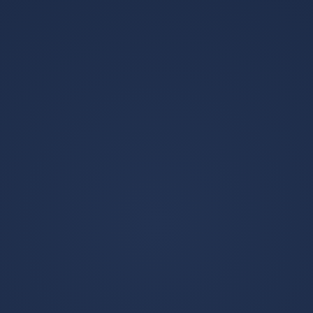
腆却目光如炬：“那一瞬间，什么都没想，球来了，感觉对
了，就射了，我们是一个团队，赢球属于每一个人，但今
晚，确实很特别。” 特别之处在于，在莱万、泽林斯基等星光
熠熠的名字身边，是
孔德
——这个并非绝对核心的球员，用
一记价值千金的进球，将自己镌刻在这场经典鏖战的
唯一
英
雄叙事中。
更衣室里，莱万用力揉着他的头发：“马泰，你抢走了所有头
条！” 主帅普罗比尔兹则给了他一个长长的拥抱：“我告诉过
你，你可以成为那个改变局面的人。” 远在波兰西部的家乡小
镇，酒吧里早已沸腾，人们举杯高呼着
孔德
的姓氏，他的童
年教练对电视镜头哽咽：“他一直有那种潜力，那种在最重要
时刻挺身而出的冷静。”
这场胜利，不仅让波兰在关键的小组积分榜上占据有利位