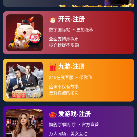
9月20日中午，财政金融学院新生篮球赛四强之战的战火在品
六后 杨盛琦率先为金融三班斩下两分，点燃全场激情，此时
金融五班田。