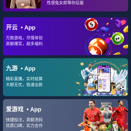
几乎在同一时刻，勇士队主场迎战太阳，库里仿佛感应到了
山东队的东方神威，也在自己这片赛场上，完成了一场“超越
现实”的表演。
第四节最后两分钟，勇士落后7分，库里先是一记超远三分，
皮球划出完美弧线，空心入网；随后抢断保罗，在身体失衡
的情况下，用一记“被打版”的抛投命中；最后30秒，面对三人
包夹，库里后撤步至中圈，迎着太阳全队绝望的目光,投出那
记扭转时空的绝杀。
全场沸腾，库里单场砍下52分，三分球16中11，命中率高达
69%，赛后，太阳主帅无奈地说：“防住库里的唯一办法，就
是祈祷他别投。”但数据之外，库里这场比赛真正“惊艳”的，
不是数字，而是
那种“我即天道”的统治气场
——他打球的方
式,仿佛是在播放一场未来篮球的预告片。