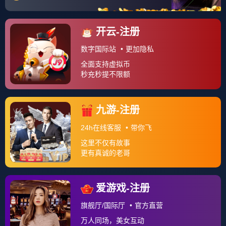
一刻起,山东队就彻底改变了比赛剧本。
首节，山东队便以34比12的进攻狂潮，将雷霆打懵，内线，
陶汉林在亚当斯头顶连续摘下前场篮板，仿佛一堵移动的长
城；外线，高诗岩如同化身库里，三分线外连中四记远投，
半场结束时，山东队领先37分,雷霆队更衣室陷入死寂。
这不是普通意义上的“取胜”，而是一场
体系对天赋的碾压
，山
东队的战术执行如同精密机器——每一次挡拆、每一次轮转
补位，都精准到毫秒级，而雷霆队赖以成名的青春风暴，在
山东队老练的联防与快攻转换中，完全失去了方向，解说员
忍不住感叹：“这真的是CBA球队吗？他们把雷霆打成了大学
队。”
惊艳：库里在另一片赛场封神