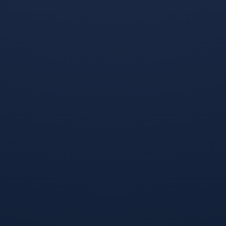
篮球之美,正在于这种唯一性里。
1.本站遵循行业规范，任何转载的稿件都会明确标注作者和来源；2.
本站的原创文章，请转载时务必注明文章作者和来源，不尊重原创
的行为开云体育将追究责任；3.作者投稿可能会经我们编辑修改或补
充。
相关文章