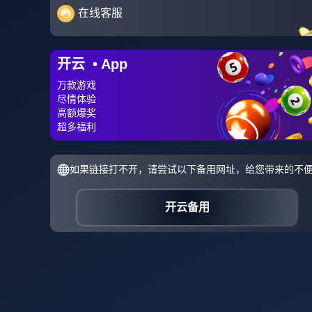
比赛的开局也确实朝着预期的方向发展，浙江队迅
如闪电，吉林队没有崩盘，他们像一根坚韧的藤蔓
刺。
他可能没有顶级外援那样炸裂的身体素质，也没有
投篮，出手姿态甚至有些朴素，但在这个夜晚，这
拉开比分，总是彼得森站出来，用一记中投，或是
不苟地执行着“杀手”的职责。
真正的“詹姆斯时刻”，在比赛最后三分钟降临，
山呼海啸，压力如山崩般倾泻在客队身上，吉林队
彼得森接过了权杖，他先是在弧顶，面对防守人，
两分，如同给沸腾的浙江队主场浇下一盆冰水，下
形成前瞬间，用一记手术刀般的击地传球，穿越人