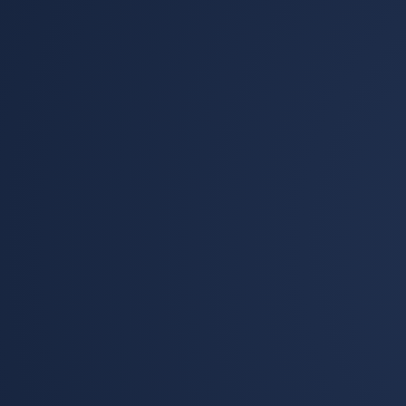
这场爆冷，远不止于一场比赛的胜负，它像一面棱
有强者，王座之下，永远暗流涌动，没有一场胜利
光，极致的团队协作与一颗在关键时刻敢于承担、并