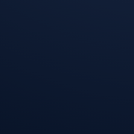
开云体育下载-哈兰德、绝杀与
开云体育入口-2026世
唯一的夜晚，2026世界杯E组
组夜话，当波斯铁骑碾
焦点战，智利如何从魔童手中
斯山脉，贝林厄姆的致
发表评论
偷走胜利
刻下永恒
提交评论