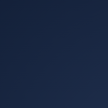
心。
最后四十秒，领先4分，浙江队采取犯规战术，彼
血，彻底杀死了比赛最后的悬念，这一刻，他不再
的“关键先生”——勒布朗·詹姆斯式的掌控者，他全
冠军最要害的利刃。