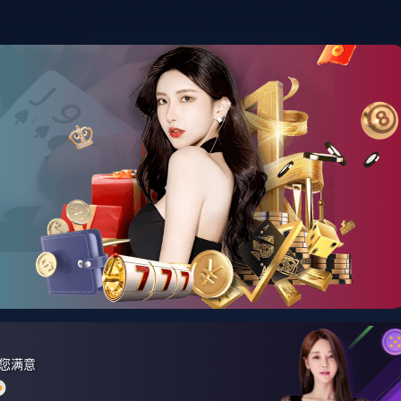
热点
战术解读
深度策划
举起屠龙刀，浙江爆冷之夜，平凡外援如
：0
队员们在场地中央疯狂庆祝，像一群撕碎了巨兽的狩猎者，而另一
租队，队员们脸上写满了茫然与难以置信，卫冕冠军，联赛榜首，
马下，这不是计划内的剧情，这是一场彻底的、冰冷的爆冷，
A外援中略显平凡的名字，却在这一夜，被所有人敬畏地称为——
流水的快攻，密不透风的整体防守，以及深厚的板凳席，是他
队后，一直未能找到绝对强点，更多时候依靠团队韧性苦苦支
分。