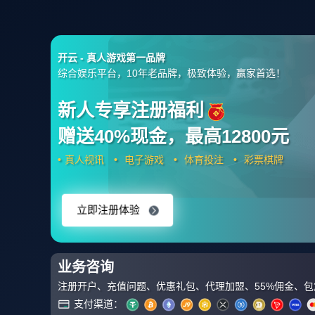
首页
球队新闻
正文
首页
球队新闻
体坛
开云体育APP下载-当詹姆斯
何弑神
开云体育
阅读：212
2026-02-09 09:20:26
评论
终场哨响，比分定格在112:108，吉林男篮的
边，素有“中国篮球最强之矛”之称的浙江稠州金
竟在主场被一支为季后赛名额苦苦挣扎的球队挑落
而剧本的执笔者，名叫昆汀·彼得森，一个在CB
吉林队的“詹姆斯”。
赛前，所有理性的分析都指向一边倒，浙江队行云
们睥睨联盟的资本，反观吉林队，核心外援琼斯离
撑，悬念似乎不在于胜负,而在于浙江队能赢多少