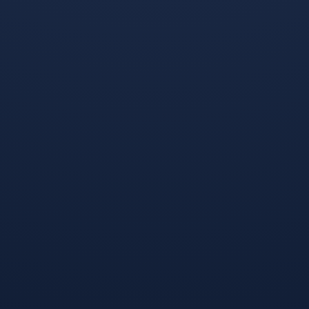
,动人心魄。
可以去百度分享获取分享代码输入这里。
注作者和来源；2.本站的原创文章，请转载时务必注明文章作者和来
者投稿可能会经我们编辑修改或补充。
克马来
开云下载-蓝衣凋落基多雄鹰，
开云体育APP下载-唯一的剧
制胜
迪亚斯一剑封喉，厄瓜多尔逆
本，2026世界杯E组，苏亚雷
转意大利引爆2026世界杯G组
斯与越南联手写下压轴戏
死亡对决